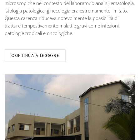
microscopiche nel contesto del laboratorio analisi, ematologia,
BENIN
istologia patologica, ginecologia era estremamente limitato.
–
TOGO
Questa carenza riduceva notevolmente la possibilità di
CON
trattare tempestivamente malattie gravi come infezioni,
LA
patologie tropicali e oncologiche.
TELEPATOLOGIA
CONTINUA A LEGGERE