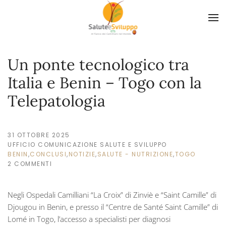
Skip to main content
Un ponte tecnologico tra
Italia e Benin – Togo con la
Telepatologia
31 OTTOBRE 2025
UFFICIO COMUNICAZIONE SALUTE E SVILUPPO
BENIN
,
CONCLUSI
,
NOTIZIE
,
SALUTE - NUTRIZIONE
,
TOGO
2 COMMENTI
SU
UN
PONTE
Negli Ospedali Camilliani “La Croix” di Zinviè e “Saint Camille” di
TECNOLOGICO
TRA
Djougou in Benin, e presso il “Centre de Santé Saint Camille” di
ITALIA
Lomé in Togo, l’accesso a specialisti per diagnosi
E