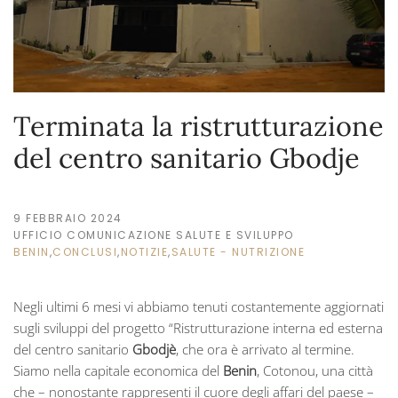
Terminata la ristrutturazione
del centro sanitario Gbodje
9 FEBBRAIO 2024
UFFICIO COMUNICAZIONE SALUTE E SVILUPPO
BENIN
,
CONCLUSI
,
NOTIZIE
,
SALUTE - NUTRIZIONE
Negli ultimi 6 mesi vi abbiamo tenuti costantemente aggiornati
sugli sviluppi del progetto “Ristrutturazione interna ed esterna
del centro sanitario
Gbodjè
, che ora è arrivato al termine.
Siamo nella capitale economica del
Benin
, Cotonou, una città
che – nonostante rappresenti il cuore degli affari del paese –