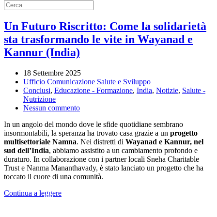
Un Futuro Riscritto: Come la solidarietà
sta trasformando le vite in Wayanad e
Kannur (India)
18 Settembre 2025
Ufficio Comunicazione Salute e Sviluppo
Conclusi
,
Educazione - Formazione
,
India
,
Notizie
,
Salute -
Nutrizione
su
Nessun commento
Un
In un angolo del mondo dove le sfide quotidiane sembrano
Futuro
insormontabili, la speranza ha trovato casa grazie a un
progetto
Riscritto:
multisettoriale Namna
. Nei distretti di
Wayanad e Kannur, nel
Come
sud dell’India
, abbiamo assistito a un cambiamento profondo e
la
duraturo. In collaborazione con i partner locali Sneha Charitable
solidarietà
Trust e Nanma Mananthavady, è stato lanciato un progetto che ha
sta
toccato il cuore di una comunità.
trasformando
le
Continua a leggere
vite
in
Wayanad