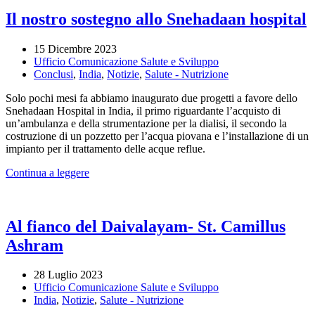
e
Il nostro sostegno allo Snehadaan hospital
Kannur
(India)
15 Dicembre 2023
Ufficio Comunicazione Salute e Sviluppo
Conclusi
,
India
,
Notizie
,
Salute - Nutrizione
Solo pochi mesi fa abbiamo inaugurato due progetti a favore dello
Snehadaan Hospital in India, il primo riguardante l’acquisto di
un’ambulanza e della strumentazione per la dialisi, il secondo la
costruzione di un pozzetto per l’acqua piovana e l’installazione di un
impianto per il trattamento delle acque reflue.
Continua a leggere
Al fianco del Daivalayam- St. Camillus
Ashram
28 Luglio 2023
Ufficio Comunicazione Salute e Sviluppo
India
,
Notizie
,
Salute - Nutrizione