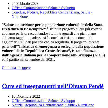
24 Febbraio 2023
Ufficio Comunicazione Salute e Sviluppo
Conclusi
,
Notizie
,
Repubblica Centrafricana
,
Salute -
Nutrizione
“
Salute e nutrizione per la popolazione vulnerabile della Sotto-
Prefettura di Bossemptélé”
è stato un progetto di cui più volte vi
abbiamo parlato, raccontandovi tutti i traguardi che pian piano
abbiamo raggiunto; adesso si è concluso e siamo contenti di
aggiornarvi sui dati positivi che ha registrato. Il progetto, facente
parte dell’
“Iniziativa di emergenza a sostegno della popolazione
vulnerabile in Repubblica Centrafricana”, è stato finanziato
dall’Agenzia Italiana per la Cooperazione allo Sviluppo (AICS)
ed è partito nel settembre del 2021.
Continua a leggere
Cure ed insegnamenti nell’Ohuam Pendé
16 Dicembre 2022
Ufficio Comunicazione Salute e Sviluppo
Notizie
,
Repubblica Centrafricana
,
Salute - Nutrizione