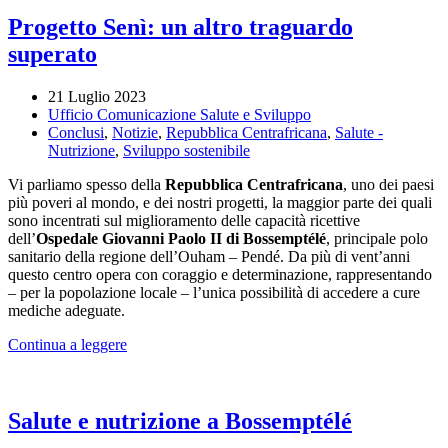
in
Progetto Senì: un altro traguardo
RCA
superato
21 Luglio 2023
Ufficio Comunicazione Salute e Sviluppo
Conclusi
,
Notizie
,
Repubblica Centrafricana
,
Salute -
Nutrizione
,
Sviluppo sostenibile
Vi parliamo spesso della
Repubblica Centrafricana
, uno dei paesi
più poveri al mondo, e dei nostri progetti, la maggior parte dei quali
sono incentrati sul miglioramento delle capacità ricettive
dell’
Ospedale Giovanni Paolo II di Bossemptélé
, principale polo
sanitario della regione dell’Ouham – Pendé. Da più di vent’anni
questo centro opera con coraggio e determinazione, rappresentando
– per la popolazione locale – l’unica possibilità di accedere a cure
mediche adeguate.
Continua a leggere
Salute e nutrizione a Bossemptélé