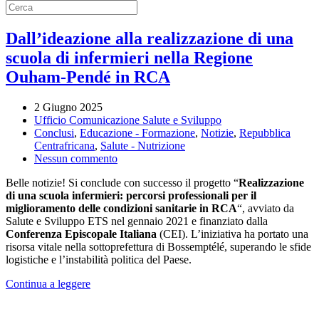
Dall’ideazione alla realizzazione di una
scuola di infermieri nella Regione
Ouham-Pendé in RCA
2 Giugno 2025
Ufficio Comunicazione Salute e Sviluppo
Conclusi
,
Educazione - Formazione
,
Notizie
,
Repubblica
Centrafricana
,
Salute - Nutrizione
su
Nessun commento
Dall’ideazione
Belle notizie! Si conclude con successo il progetto “
Realizzazione
alla
di una scuola infermieri: percorsi professionali per il
realizzazione
miglioramento delle condizioni sanitarie in RCA
“, avviato da
di
Salute e Sviluppo ETS nel gennaio 2021 e finanziato dalla
una
Conferenza Episcopale Italiana
(CEI). L’iniziativa ha portato una
scuola
risorsa vitale nella sottoprefettura di Bossemptélé, superando le sfide
di
logistiche e l’instabilità politica del Paese.
infermieri
nella
Continua a leggere
Regione
Ouham-
Pendé