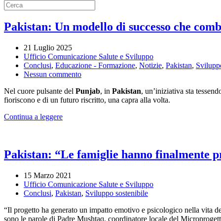
Pakistan: Un modello di successo che comb
21 Luglio 2025
Ufficio Comunicazione Salute e Sviluppo
Conclusi
,
Educazione - Formazione
,
Notizie
,
Pakistan
,
Sviluppo
su
Nessun commento
Pakistan:
Nel cuore pulsante del
Punjab
, in
Pakistan
, un’iniziativa sta tessen
Un
fioriscono e di un futuro riscritto, una capra alla volta.
modello
di
Continua a leggere
successo
che
combatte
la
Pakistan: “Le famiglie hanno finalmente p
povertà
15 Marzo 2021
Ufficio Comunicazione Salute e Sviluppo
Conclusi
,
Pakistan
,
Sviluppo sostenibile
“Il progetto ha generato un impatto emotivo e psicologico nella vita de
sono le parole di Padre Mushtaq, coordinatore locale del Microprogett