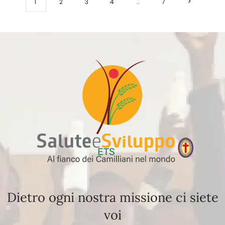
1
2
3
4
…
7
Dietro ogni nostra missione ci siete
voi