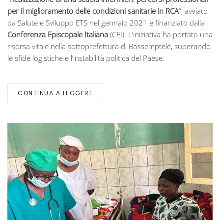
UNA
per il miglioramento delle condizioni sanitarie in RCA
“, avviato
SCUOLA
da Salute e Sviluppo ETS nel gennaio 2021 e finanziato dalla
DI
Conferenza Episcopale Italiana
(CEI). L’iniziativa ha portato una
INFERMIERI
NELLA
risorsa vitale nella sottoprefettura di Bossemptélé, superando
REGIONE
le sfide logistiche e l’instabilità politica del Paese.
OUHAM-
PENDÉ
IN
RCA
CONTINUA A LEGGERE