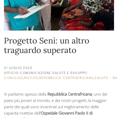
Progetto Senì: un altro
traguardo superato
21 LUGLIO 2023
UFFICIO COMUNICAZIONE SALUTE E SVILUPPO
CONCLUSI
,
NOTIZIE
,
REPUBBLICA CENTRAFRICANA
,
SALUTE - NU
Vi parliamo spesso della
Repubblica Centrafricana
, uno dei
paesi più poveri al mondo, e dei nostri progetti, la maggior
parte dei quali sono incentrati sul miglioramento delle
capacità ricettive dell’
Ospedale Giovanni Paolo II di