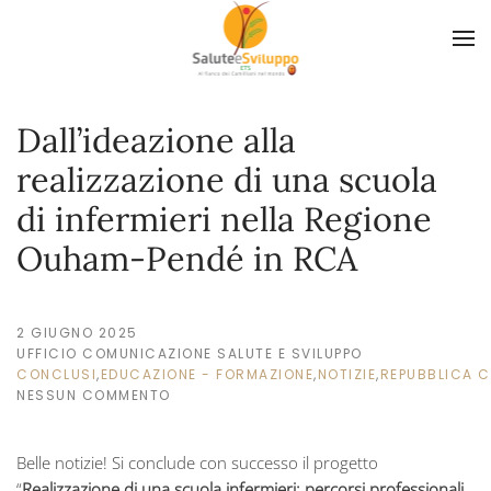
Skip to main content
Dall’ideazione alla
realizzazione di una scuola
di infermieri nella Regione
Ouham-Pendé in RCA
2 GIUGNO 2025
UFFICIO COMUNICAZIONE SALUTE E SVILUPPO
CONCLUSI
,
EDUCAZIONE - FORMAZIONE
,
NOTIZIE
,
REPUBBLICA 
NESSUN COMMENTO
SU
DALL’IDEAZIONE
ALLA
Belle notizie! Si conclude con successo il progetto
REALIZZAZIONE
DI
“
Realizzazione di una scuola infermieri: percorsi professionali