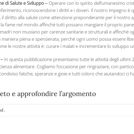
ne di Salute e Sviluppo –
Operare con lo spirito dell’umanesimo cris
riferimento, riconoscendone i diritti e i doveri. Il nostro impegno è qu
e, il diritto alla salute come attenzione preponderante per il nostro
 la fame nel mondo affinché tutti possano mangiare il proprio pan
 madri non muoiano per carenze sanitarie e strutturali e affinché o
n maniera piena e spensierata; perché ogni uomo possa essere libero
me le nostre attività è: curare i malati e incrementare lo sviluppo 
 –
In questa pubblicazione presentiamo tutte le attività degli ultimi 25
icienza alimentare. Cogliamo l’occasione per ringraziare, con particola
ndiviso fatiche, speranze e gioie e tutti coloro che aiutandoci ci 
leto e approfondire l’argomento
ad.