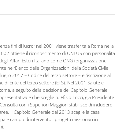
za fini di lucro; nel 2001 viene trasferita a Roma nella
l 2002 ottiene il riconoscimento di ONLUS con personalità
degli Affari Esteri Italiano come ONG (organizzazione
e nell’Elenco delle Organizzazioni della Società Civile
luglio 2017 – Codice del terzo settore – e l’iscrizione al
di Ente del terzo settore (ETS). Nel 2001 Salute e
 Roma, a seguito della decisione del Capitolo Generale
presentativa e che sceglie p. Efisio Locci, già Presidente
Consulta con i Superiori Maggiori stabilisce di includere
ree. Il Capitolo Generale del 2013 sceglie la casa
ipale campo di intervento i progetti missionari in
ni.