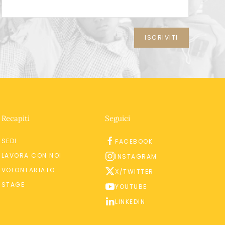
Recapiti
Seguici
SEDI
FACEBOOK
LAVORA CON NOI
INSTAGRAM
VOLONTARIATO
X/TWITTER
STAGE
YOUTUBE
LINKEDIN