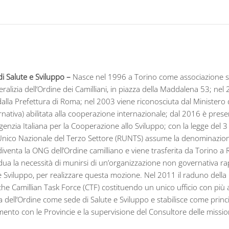
di Salute e Sviluppo –
Nasce nel 1996 a Torino come associazione sen
ralizia dell’Ordine dei Camilliani, in piazza della Maddalena 53; ne
dalla Prefettura di Roma; nel 2003 viene riconosciuta dal Ministero 
ativa) abilitata alla cooperazione internazionale; dal 2016 è present
genzia Italiana per la Cooperazione allo Sviluppo; con la legge del 3 
Unico Nazionale del Terzo Settore (RUNTS) assume la denominazione 
diventa la ONG dell’Ordine camilliano e viene trasferita da Torino a
dua la necessità di munirsi di un’organizzazione non governativa rap
e Sviluppo, per realizzare questa mozione. Nel 2011 il raduno della 
he Camillian Task Force (CTF) costituendo un unico ufficio con più a
a dell’Ordine come sede di Salute e Sviluppo e stabilisce come princ
ento con le Provincie e la supervisione del Consultore delle missio