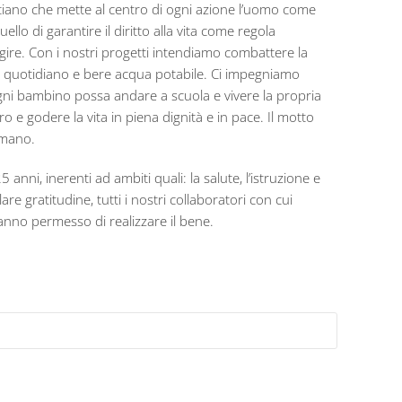
tiano che mette al centro di ogni azione l’uomo come
ello di garantire il diritto alla vita come regola
 agire. Con i nostri progetti intendiamo combattere la
e quotidiano e bere acqua potabile. Ci impegniamo
gni bambino possa andare a scuola e vivere la propria
 e godere la vita in piena dignità e in pace. Il motto
umano.
 anni, inerenti ad ambiti quali: la salute, l’istruzione e
re gratitudine, tutti i nostri collaboratori con cui
hanno permesso di realizzare il bene.