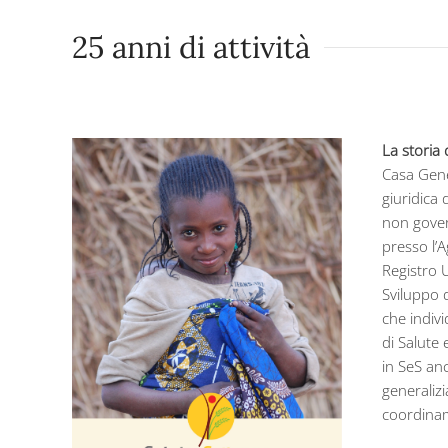
25 anni di attività
La storia 
Casa Gene
giuridica 
non govern
presso l’A
Registro 
Sviluppo 
che indivi
di Salute 
in SeS anc
generalizi
coordinam