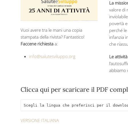
La missio
valore di 
inviolabil
povertà e
Vuoi avere tra le mani una copia
perché le
stampata della rivista? Fantastico!
infanzia i
Faccene richiesta
a:
che riassu
info@salutesviluppo.org
Le attività
l’autosuff
abbiamo co
Clicca qui per scaricare il PDF comp
Scegli la lingua che preferisci per il downlo
VERSIONE ITALIANA