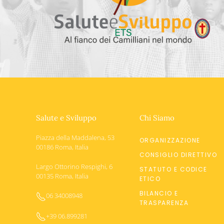
Salute e Sviluppo
Chi Siamo
Piazza della Maddalena, 53
ORGANIZZAZIONE
00186 Roma, Italia
CONSIGLIO DIRETTIVO
Largo Ottorino Respighi, 6
STATUTO E CODICE
00135 Roma, Italia
ETICO
BILANCIO E
06 34008948
TRASPARENZA
+39 06.899281