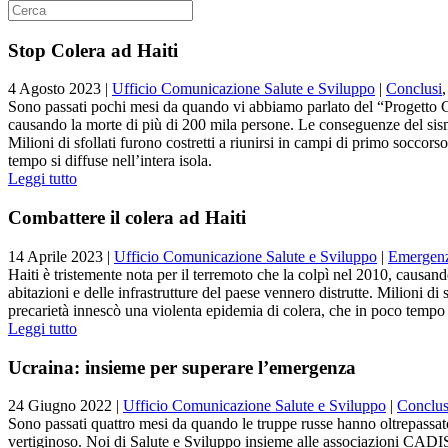
Stop Colera ad Haiti
4 Agosto 2023
|
Ufficio Comunicazione Salute e Sviluppo
|
Conclusi
Sono passati pochi mesi da quando vi abbiamo parlato del “Progetto Chol
causando la morte di più di 200 mila persone. Le conseguenze del sisma f
Milioni di sfollati furono costretti a riunirsi in campi di primo soccor
tempo si diffuse nell’intera isola.
Leggi tutto
Combattere il colera ad Haiti
14 Aprile 2023
|
Ufficio Comunicazione Salute e Sviluppo
|
Emergen
Haiti è tristemente nota per il terremoto che la colpì nel 2010, causand
abitazioni e delle infrastrutture del paese vennero distrutte. Milioni di
precarietà innescò una violenta epidemia di colera, che in poco tempo si
Leggi tutto
Ucraina: insieme per superare l’emergenza
24 Giugno 2022
|
Ufficio Comunicazione Salute e Sviluppo
|
Conclus
Sono passati quattro mesi da quando le truppe russe hanno oltrepassato i
vertiginoso. Noi di Salute e Sviluppo insieme alle associaz