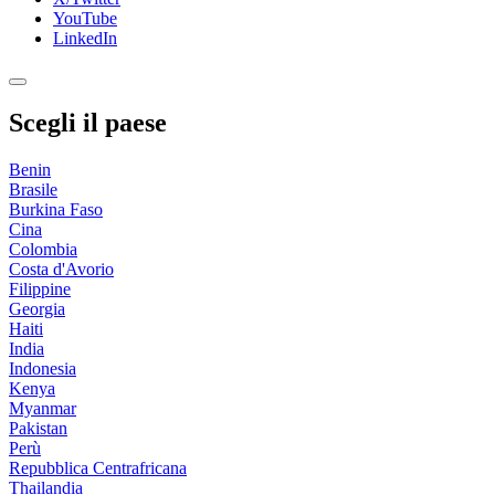
YouTube
LinkedIn
Scegli il paese
Benin
Brasile
Burkina Faso
Cina
Colombia
Costa d'Avorio
Filippine
Georgia
Haiti
India
Indonesia
Kenya
Myanmar
Pakistan
Perù
Repubblica Centrafricana
Thailandia