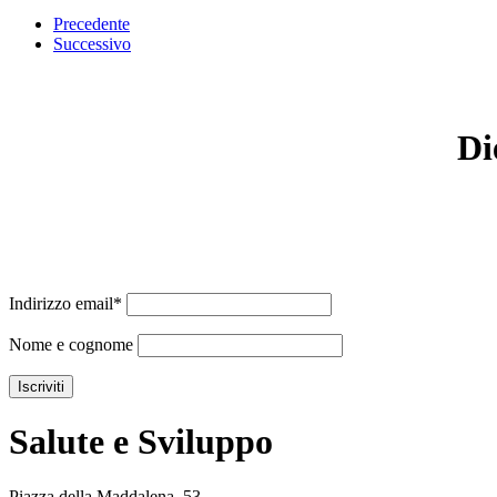
Precedente
Successivo
Di
Indirizzo email*
Nome e cognome
Salute e Sviluppo
Piazza della Maddalena, 53