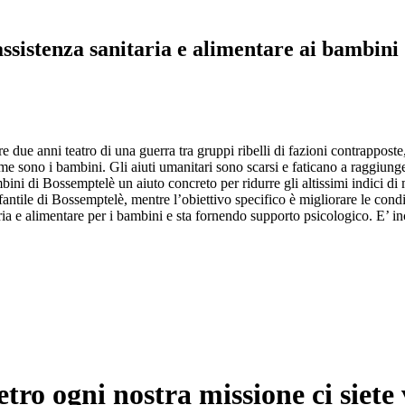
sistenza sanitaria e alimentare ai bambini
 due anni teatro di una guerra tra gruppi ribelli di fazioni contrapposte,
time sono i bambini. Gli aiuti umanitari sono scarsi e faticano a raggiu
i di Bossemptelè un aiuto concreto per ridurre gli altissimi indici di mor
nfantile di Bossemptelè, mentre l’obiettivo specifico è migliorare le condiz
ia e alimentare per i bambini e sta fornendo supporto psicologico. E’ incl
etro ogni nostra missione ci siete 