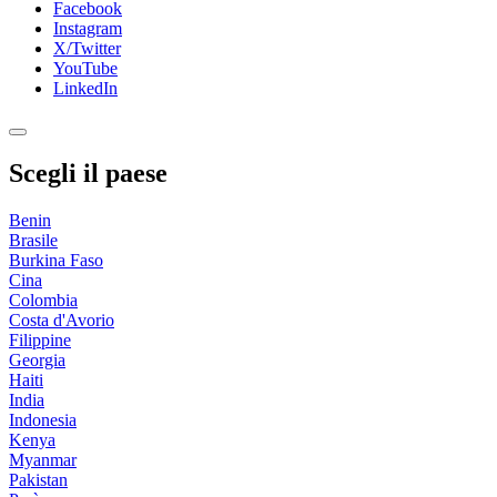
Facebook
Instagram
X/Twitter
YouTube
LinkedIn
Scegli il paese
Benin
Brasile
Burkina Faso
Cina
Colombia
Costa d'Avorio
Filippine
Georgia
Haiti
India
Indonesia
Kenya
Myanmar
Pakistan