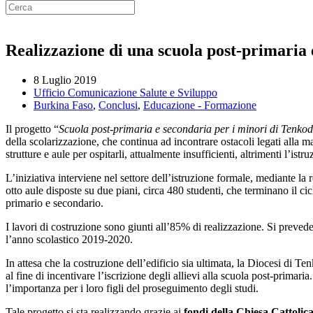
Realizzazione di una scuola post-primaria
8 Luglio 2019
Ufficio Comunicazione Salute e Sviluppo
Burkina Faso
,
Conclusi
,
Educazione - Formazione
Il progetto “
Scuola post-primaria e secondaria per i minori di Tenko
della scolarizzazione, che continua ad incontrare ostacoli legati alla
strutture e aule per ospitarli, attualmente insufficienti, altrimenti l’istr
L’iniziativa interviene nel settore dell’istruzione formale, mediante la
otto aule disposte su due piani, circa 480 studenti, che terminano il ci
primario e secondario.
I lavori di costruzione sono giunti all’85% di realizzazione. Si preved
l’anno scolastico 2019-2020.
In attesa che la costruzione dell’edificio sia ultimata, la Diocesi di 
al fine di incentivare l’iscrizione degli allievi alla scuola post-primar
l’importanza per i loro figli del proseguimento degli studi.
Tale progetto si sta realizzando grazie ai
fondi della Chiesa Cattolic