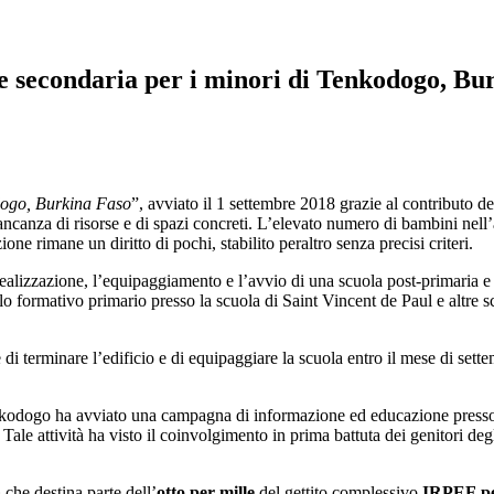
 e secondaria per i minori di Tenkodogo, Bu
dogo, Burkina Faso
”, avviato il 1 settembre 2018 grazie al contributo d
 mancanza di risorse e di spazi concreti. L’elevato numero di bambini nel
uzione rimane un diritto di pochi, stabilito peraltro senza precisi criteri.
 realizzazione, l’equipaggiamento e l’avvio di una scuola post-primaria e 
clo formativo primario presso la scuola di Saint Vincent de Paul e altre s
e di terminare l’edificio e di equipaggiare la scuola entro il mese di s
Tenkodogo ha avviato una campagna di informazione ed educazione presso l
ia. Tale attività ha visto il coinvolgimento in prima battuta dei genitori 
a
che destina parte dell’
otto per mille
del gettito complessivo
IRPEF
p