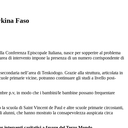
rkina Faso
ella Conferenza Episcopale Italiana, nasce per sopperire al problema
l’area di intervento impone la presenza di un numero corrispondente di
secondaria nell’area di Tenkodogo. Grazie alla struttura, articolata in
cuole primarie vicine, potranno continuare gli studi a livello post-
ettembre p.v, in modo che i bambini/le bambine possano frequentare
a scuola di Saint Vincent de Paul e altre scuole primarie circostanti,
degli alunni, che hanno mostrato la consapevolezza auspicata circa
er interventi caritativi a favore del Terzo Mondo
.