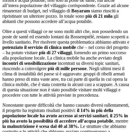
fornisce acqua potabile, non solo al poste de santé, ma anche
all’intera popolazione del villaggio corrispondente. Grazie ad alcune
rimanenze di budget, nel villaggio di
Boyaram
siamo riusciti a
ripristinare un ulteriore pozzo. In totale sono
più di 21 mila
gli
abitanti che possono accedere all’acqua potabile.
Oltre a questi villaggi ce ne sono molti altri che, non possedendo un
poste de santé ed essendo lontani da Bossemptélé, restano scoperti a
livello sanitario. Per risolvere questa problematica abbiamo attivato e
potenziato il servizio di clinica mobile
che – nel corso del progetto
– ha potuto visitare
più di 27 villaggi
, fornendo un primo soccorso
alla popolazione locale. La clinica mobile ha anche avviato degli
incontri di sensibilizzazione
incentrati su diversi topic sanitari,
riuscendo a coinvolgere
più di mille persone
. Negli ultimi mesi il
clima di instabilità del paese si è aggravato: gruppi di ribelli armati
hanno preso di mira vaste aree, tra cui parte di quella in cui opera la
clinica mobile, che è stata costretta in alcuni casi a scappare. A causa
di questa situazione non è stato possibile visitare molti villaggi e
procedere con tutte le attività previste in precedenza.
Nonostante queste difficoltà che hanno causato diversi rallentamenti,
il progetto ha registrato risultati positivi:
il 14% in più della
popolazione locale ha avuto accesso ai servizi sanitari
,
il 25% in
più ha avuto la possibilità di accedere all’acqua potabile
, mentre
la malnutrizione è scesa dal 40 al 38%.
Le strutture che abbiamo
costruito e le attività che abbiamo avviato continueranno a