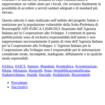
rappresentare un valido aiuto per i locali, che avranno finalmente la
possibilità di accedere a servizi sanitari adeguati e di standard più
elevato.
Questo articolo è stato realizzato nell’ambito del progetto Salute e
nutrizione per la popolazione vulnerabile della Sotto-Prefettura di
Bossemptélé AID 05/RCA/12049/2021 finanziato dall’Agenzia
Italiana per la Cooperazione allo Sviluppo. I contenuti di questa
pubblicazione sono di esclusiva responsabilità dell’autore e non
rappresentano necessariamente il punto di vista dell’Agenzia Italiana
per la Cooperazione allo Sviluppo. L’Agenzia Italiana per la
Cooperazione allo Sviluppo non è responsabile per le informazioni
considerate errate, incomplete, inadeguate, diffamatorie o in qualche
modo reprensibili.
#Africa
,
#AICS
,
#amore
,
#bambini
,
#centrafrica
,
#cooperazione
,
#dona
,
#donaora
,
#noprofit
,
#ong
,
#repubblicacentrafricana
,
#salutesviluppo
,
#sanità
,
#sociale
,
#solidarietà
,
Bossemptele
Precedente
Successivo