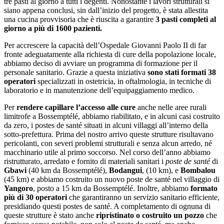
tre pasti al giorno a tutti i degenti. Nonostante i lavori strutturali si
siano appena conclusi, sin dall’inizio del progetto, è stata allestita
una cucina provvisoria che è riuscita a garantire
3 pasti completi al
giorno a più di 1600 pazienti.
Per accrescere la capacità dell’Ospedale Giovanni Paolo II di far
fronte adeguatamente alla richiesta di cure della popolazione locale,
abbiamo deciso di avviare un programma di formazione per il
personale sanitario. Grazie a questa iniziativa
sono stati formati 38
operatori
specializzati in ostetricia, in oftalmologia, in tecniche di
laboratorio e in manutenzione dell’equipaggiamento medico.
Per
rendere capillare l’accesso alle cure
anche nelle aree rurali
limitrofe a Bossemptélé, abbiamo riabilitato, e in alcuni casi costruito
da zero, i postes de santé situati in alcuni villaggi all’interno della
sotto-prefettura. Prima del nostro arrivo queste strutture risultavano
pericolanti, con severi problemi strutturali e senza alcun arredo, né
macchinario utile al primo soccorso. Nel corso dell’anno abbiamo
ristrutturato, arredato e fornito di materiali sanitari i
poste de santé
di
Gbawi
(40 km da Bossemptélé),
Bodangui
, (10 km), e
Bombalou
(45 km) e abbiamo costruito un nuovo poste de santé nel villaggio di
Yangoro
, posto a 15 km da Bossemptélé. Inoltre, abbiamo
formato
più di 30 operatori
che garantiranno un servizio sanitario efficiente,
presidiando questi postes de santé. A completamento di ognuna di
queste strutture è stato anche
ripristinato o costruito un pozzo
che