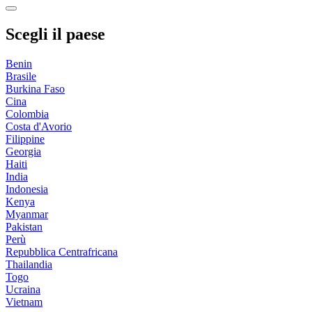
Scegli il paese
Benin
Brasile
Burkina Faso
Cina
Colombia
Costa d'Avorio
Filippine
Georgia
Haiti
India
Indonesia
Kenya
Myanmar
Pakistan
Perù
Repubblica Centrafricana
Thailandia
Togo
Ucraina
Vietnam