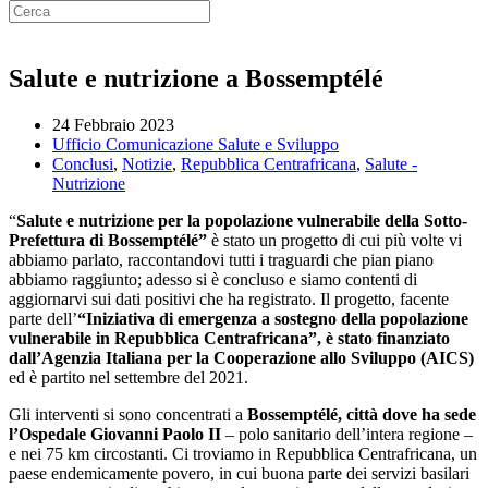
Salute e nutrizione a Bossemptélé
24 Febbraio 2023
Ufficio Comunicazione Salute e Sviluppo
Conclusi
,
Notizie
,
Repubblica Centrafricana
,
Salute -
Nutrizione
“
Salute e nutrizione per la popolazione vulnerabile della Sotto-
Prefettura di Bossemptélé”
è stato un progetto di cui più volte vi
abbiamo parlato, raccontandovi tutti i traguardi che pian piano
abbiamo raggiunto; adesso si è concluso e siamo contenti di
aggiornarvi sui dati positivi che ha registrato. Il progetto, facente
parte dell’
“Iniziativa di emergenza a sostegno della popolazione
vulnerabile in Repubblica Centrafricana”, è stato finanziato
dall’Agenzia Italiana per la Cooperazione allo Sviluppo (AICS)
ed è partito nel settembre del 2021.
Gli interventi si sono concentrati a
Bossemptélé, città dove ha sede
l’Ospedale Giovanni Paolo II
– polo sanitario dell’intera regione –
e nei 75 km circostanti. Ci troviamo in Repubblica Centrafricana, un
paese endemicamente povero, in cui buona parte dei servizi basilari