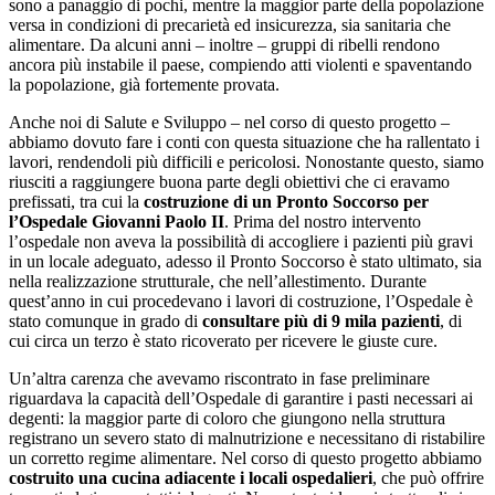
sono a panaggio di pochi, mentre la maggior parte della popolazione
versa in condizioni di precarietà ed insicurezza, sia sanitaria che
alimentare. Da alcuni anni – inoltre – gruppi di ribelli rendono
ancora più instabile il paese, compiendo atti violenti e spaventando
la popolazione, già fortemente provata.
Anche noi di Salute e Sviluppo – nel corso di questo progetto –
abbiamo dovuto fare i conti con questa situazione che ha rallentato i
lavori, rendendoli più difficili e pericolosi. Nonostante questo, siamo
riusciti a raggiungere buona parte degli obiettivi che ci eravamo
prefissati, tra cui la
costruzione di un Pronto Soccorso per
l’Ospedale Giovanni Paolo II
. Prima del nostro intervento
l’ospedale non aveva la possibilità di accogliere i pazienti più gravi
in un locale adeguato, adesso il Pronto Soccorso è stato ultimato, sia
nella realizzazione strutturale, che nell’allestimento. Durante
quest’anno in cui procedevano i lavori di costruzione, l’Ospedale è
stato comunque in grado di
consultare più di 9 mila pazienti
, di
cui circa un terzo è stato ricoverato per ricevere le giuste cure.
Un’altra carenza che avevamo riscontrato in fase preliminare
riguardava la capacità dell’Ospedale di garantire i pasti necessari ai
degenti: la maggior parte di coloro che giungono nella struttura
registrano un severo stato di malnutrizione e necessitano di ristabilire
un corretto regime alimentare. Nel corso di questo progetto abbiamo
costruito una cucina adiacente i locali ospedalieri
, che può offrire