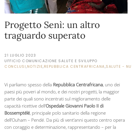
Progetto Senì: un altro
traguardo superato
21 LUGLIO 2023
UFFICIO COMUNICAZIONE SALUTE E SVILUPPO
CONCLUSI
,
NOTIZIE
,
REPUBBLICA CENTRAFRICANA
,
SALUTE - NU
Vi parliamo spesso della
Repubblica Centrafricana
, uno dei
paesi più poveri al mondo, e dei nostri progetti, la maggior
parte dei quali sono incentrati sul miglioramento delle
capacità ricettive dell’
Ospedale Giovanni Paolo II di
Bossemptélé
, principale polo sanitario della regione
dell’Ouham – Pendé. Da più di vent’anni questo centro opera
con coraggio e determinazione, rappresentando – per la