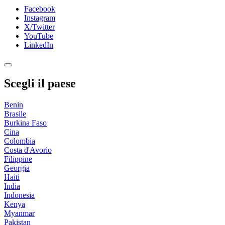
Facebook
Instagram
X/Twitter
YouTube
LinkedIn
Scegli il paese
Benin
Brasile
Burkina Faso
Cina
Colombia
Costa d'Avorio
Filippine
Georgia
Haiti
India
Indonesia
Kenya
Myanmar
Pakistan