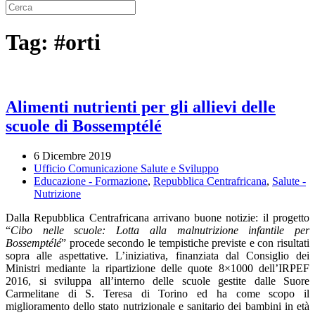
Tag:
#orti
Alimenti nutrienti per gli allievi delle
scuole di Bossemptélé
6 Dicembre 2019
Ufficio Comunicazione Salute e Sviluppo
Educazione - Formazione
,
Repubblica Centrafricana
,
Salute -
Nutrizione
Dalla Repubblica Centrafricana arrivano buone notizie: il progetto
“
Cibo nelle scuole:
Lotta alla malnutrizione infantile per
Bossemptélé
” procede secondo le tempistiche previste e con risultati
sopra alle aspettative. L’iniziativa, finanziata dal Consiglio dei
Ministri mediante la ripartizione delle quote 8×1000 dell’IRPEF
2016, si sviluppa all’interno delle scuole gestite dalle Suore
Carmelitane di S. Teresa di Torino ed ha come scopo il
miglioramento dello stato nutrizionale e sanitario dei bambini in età