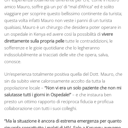
amico Mauro, soffre già un po’ di “mal d’Africa” ed è solito
viaggiare per scoprire questo bellissimo continente da turista;
questa volta infatti Mauro non veste i panni di un turista
qualsiasi, Mauro è un chirurgo che desidera poter operare in
un ospedale in Kenya ed avere così la possibilità di
vivere
direttamente sulla propria pelle
tutte le contraddizioni, le
sofferenze e le gioie quotidiane che lo legheranno
indissolubilmente ai tracciati delle vite che opera, salva,
conosce.
Un’esperienza totalmente positiva quella del Dott. Mauro, che
sin da subito viene calorosamente accolto da tutta la
popolazione locale –
“Non vi era un solo paziente che non mi
salutasse tutti i giorni in Ospedale!”
– e che instaura ben
presto un ottimo rapporto di reciproca fiducia e proficua
collaborazione con tutti i suoi colleghi.
“Ma la situazione è ancora di estrema emergenza per quanto
riguarda soprattutto i malati di HIV. Solo a Karungu avevamo