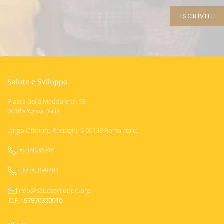
Salute e Sviluppo
Piazza della Maddalena, 53
00186 Roma, Italia
Largo Ottorino Respighi, 6 00135 Roma, Italia
06 34008948
+39 06.899281
info@salutesviluppo.org
C.F. : 97570320016