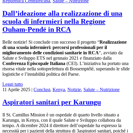
Repubblica Centrafricana
,
Salute – Nutrizione
Dall’ideazione alla realizzazione di una
scuola di infermieri nella Regione
Ouham-Pendé in RCA
Belle notizie! Si conclude con successo il progetto “
Realizzazione
di una scuola infermieri: percorsi professionali per il
miglioramento delle condizioni sanitarie in RCA
“, avviato da
Salute e Sviluppo ETS nel gennaio 2021 e finanziato dalla
Conferenza Episcopale Italiana
(CEI). L’iniziativa ha portato una
risorsa vitale nella sottoprefettura di Bossemptélé, superando le sfide
logistiche e l’instabilità politica del Paese.
Leggi tutto
11 Aprile 2025
|
Conclusi
,
Kenya
,
Notizie
,
Salute – Nutrizione
Aspiratori sanitari per Karungu
Il St. Camillus Mission è un ospedale di quarto livello situato a
Karungu, in Kenya, con il quale Salute e Sviluppo collabora da
tempo. A dicembre 2024 il direttore dell’ospedale ha espresso la
necessità per i pazienti della struttura di 3aspiratori sanitari, poiché i