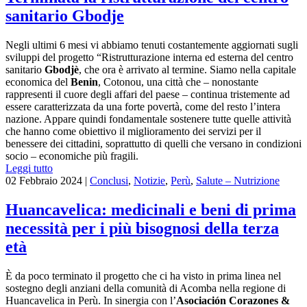
sanitario Gbodje
Negli ultimi 6 mesi vi abbiamo tenuti costantemente aggiornati sugli
sviluppi del progetto “Ristrutturazione interna ed esterna del centro
sanitario
Gbodjè
, che ora è arrivato al termine. Siamo nella capitale
economica del
Benin
, Cotonou, una città che – nonostante
rappresenti il cuore degli affari del paese – continua tristemente ad
essere caratterizzata da una forte povertà, come del resto l’intera
nazione. Appare quindi fondamentale sostenere tutte quelle attività
che hanno come obiettivo il miglioramento dei servizi per il
benessere dei cittadini, soprattutto di quelli che versano in condizioni
socio – economiche più fragili.
Leggi tutto
02 Febbraio 2024
|
Conclusi
,
Notizie
,
Perù
,
Salute – Nutrizione
Huancavelica: medicinali e beni di prima
necessità per i più bisognosi della terza
età
È da poco terminato il progetto che ci ha visto in prima linea nel
sostegno degli anziani della comunità di Acomba nella regione di
Huancavelica in Perù. In sinergia con l’
Asociación Corazones &