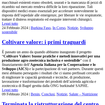
macchinari esistenti erano obsoleti, usurati e la mancanza di pezzi di
ricambio sul mercato rendeva difficile la loro riparazione. Tali
dispositivi medici erano essenziali per accelerare notevolmente la
risposta dell’ospedale alle emergenze, per liberare le vie respiratorie,
trattare il distress respiratorio ed eseguire interventi chirurgici.
Leggi tutto
24 Febbraio 2024
|
Burkina Faso
,
In Corso
,
Notizie
,
Sviluppo
sostenibile
Coltivare valore: i primi traguardi
È passato un anno da quando abbiamo inaugurato il progetto
“
Coltivare Valore: buone pratiche e metodi innovativi per una
produzione agro-zootecnica inclusiva e sostenibile
” con il
finanziamento dell’
Agenzia Italiana per la Cooperazione e lo
Sviluppo (AICS)
e la partecipazione di vari partners. Durante questi
mesi abbiamo perseguito i risultati che ci siamo prefissati cercando
di migliorare le capacità gestionali e tecniche, di produzione,
lavorazione e trasformazione dei prodotti dell’azienda agricola e
zootecnica di Bagré gestita dalla ONG burkinabé SAPHE.
Leggi tutto
09 Febbraio 2024
|
Benin
,
Conclusi
,
Notizie
,
Salute – Nutrizione
Terminata la ristrutturazione del centro