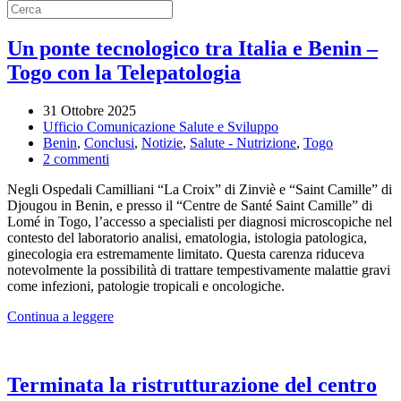
Un ponte tecnologico tra Italia e Benin –
Togo con la Telepatologia
31 Ottobre 2025
Ufficio Comunicazione Salute e Sviluppo
Benin
,
Conclusi
,
Notizie
,
Salute - Nutrizione
,
Togo
su
2 commenti
Un
Negli Ospedali Camilliani “La Croix” di Zinviè e “Saint Camille” di
ponte
Djougou in Benin, e presso il “Centre de Santé Saint Camille” di
tecnologico
Lomé in Togo, l’accesso a specialisti per diagnosi microscopiche nel
tra
contesto del laboratorio analisi, ematologia, istologia patologica,
Italia
ginecologia era estremamente limitato. Questa carenza riduceva
e
notevolmente la possibilità di trattare tempestivamente malattie gravi
Benin
come infezioni, patologie tropicali e oncologiche.
–
Togo
Continua a leggere
con
la
Telepatologia
Terminata la ristrutturazione del centro