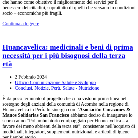
che hanno come obiettivo il miglioramento dei servizi per il
benessere dei cittadini, soprattutto di quelli che versano in condizioni
socio – economiche più fragili.
Continua a leggere
Huancavelica: medicinali e beni di prima
necessità per i più bisognosi della terza
età
2 Febbraio 2024
Ufficio Comunicazione Salute e Sviluppo
Conclusi
,
Notizie
,
Perù
,
Salute - Nutrizione
È da poco terminato il progetto che ci ha visto in prima linea nel
sostegno degli anziani della comunità di Acomba nella regione di
Huancavelica in Perù. In sinergia con l’
Asociación Corazones &
Manos Solidarias San Francisco
abbiamo deciso di inaugurare lo
scorso anno “Poliambulatorio equipaggiato per Huancavelica – a
favore dei meno abbienti della terza età”, consistente nell’acquisto di
medicinali, integratori, supplementi nutrizionali e articoli di igiene
per l’ambulatorio.