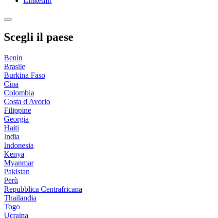
LinkedIn
Scegli il paese
Benin
Brasile
Burkina Faso
Cina
Colombia
Costa d'Avorio
Filippine
Georgia
Haiti
India
Indonesia
Kenya
Myanmar
Pakistan
Perù
Repubblica Centrafricana
Thailandia
Togo
Ucraina